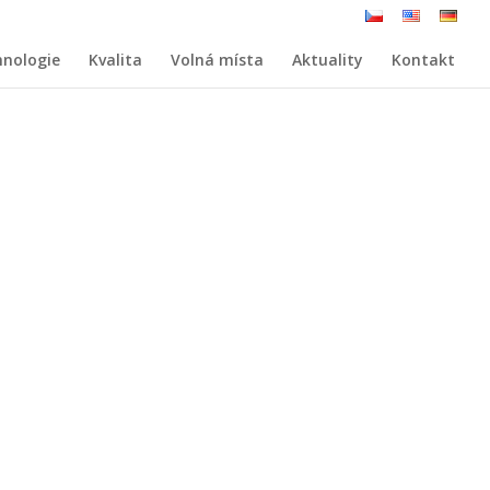
hnologie
Kvalita
Volná místa
Aktuality
Kontakt
NAPIŠTE NÁM
POPTÁVKA NA VÝROBU DÍLŮ
NEBO ZAVOLEJTE: +420 567 113 321