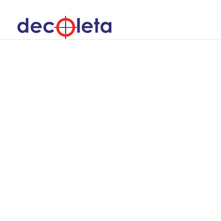
PŘESNÉ
SOUSTRUŽENÍ
Přesné soustružení dílců v
setinách milimetru