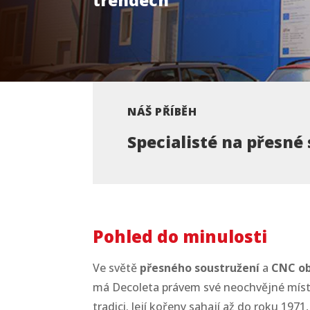
NÁŠ PŘÍBĚH
Specialisté na přesné
Pohled do minulosti
Ve světě
přesného soustružení
a
CNC ob
má
Decoleta
právem své neochvějné místo
tradici
. Její kořeny sahají až do roku
1971,