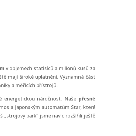
m
v objemech statisíců a milionů kusů za
ětě mají široké uplatnění
. Významná část
iky a měřicích přístrojů.
ké energetickou náročnost. Naše
přesné
Tornos a japonským automatům Star, které
„strojový park“ jsme navíc rozšířili ještě