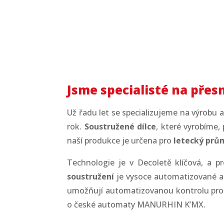
Decoleta vyrábí soust
přesně
Jsme specialisté na přes
Už řadu let se specializujeme na
výrobu 
rok.
Soustružené dílce
, které vyrobíme, 
naší produkce je určena
pro
letecký prů
Technologie je v
Decoletě
klíčová, a 
soustružení
je vysoce automatizované a 
umožňují automatizovanou kontrolu pr
o české automaty MANURHIN K’MX.