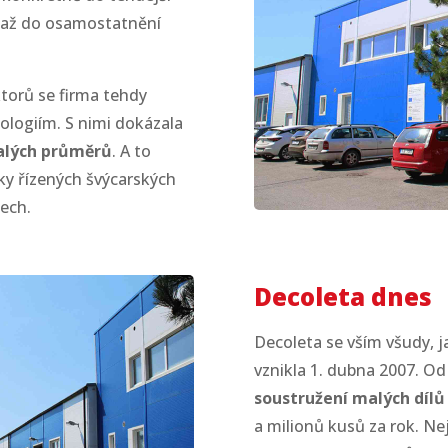
la až do osamostatnění
ktorů se firma tehdy
logiím. S nimi dokázala
lých průměrů
. A to
ky řízených švýcarských
ech.
Decoleta dnes
Decoleta
se vším všudy, 
vznikla
1. dubna 2007
. Od
soustružení
malých díl
a milionů kusů za rok. Ne