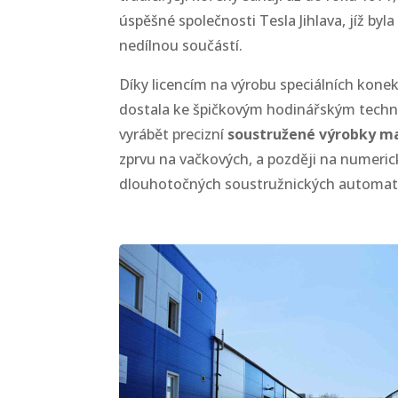
úspěšné společnosti Tesla Jihlava, jíž by
nedílnou součástí.
Díky licencím na výrobu speciálních kone
dostala ke špičkovým hodinářským techno
vyrábět
precizní
soustružené výrobky
ma
zprvu na vačkových, a později na numeric
dlouhotočných soustružnických automat