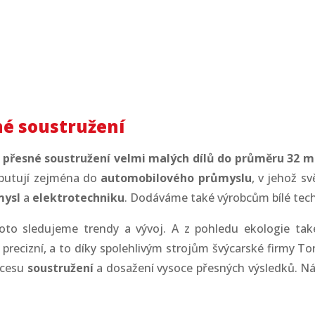
ružené dílce. Na setiny
né soustružení
a
přesné soustružení
velmi malých dílů do průměru 32
m
putují
zejména
do
automobilového průmyslu
, v jehož sv
mysl
a
elektrotechniku
.
Dodáváme také výrobcům bílé techn
proto sledujeme trendy a vývoj. A z pohledu ekologie ta
precizní,
a to díky spolehlivým strojům švýcarské firmy 
ocesu
soustružení
a dosažení vysoce přesných výsledků. Náš 