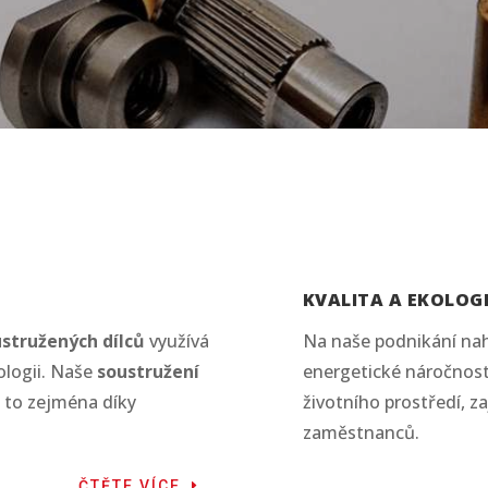
KVALITA A EKOLOG
stružených dílců
využívá
Na naše podnikání nahl
ologii. Naše
soustružení
energetické náročnost
a to zejména díky
životního prostředí, za
zaměstnanců.
ČTĚTE VÍCE